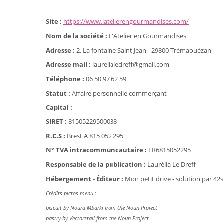
Site :
https://www.latelierengourmandises.com/
Nom de la société :
L'Atelier en Gourmandises
Adresse :
2, La fontaine Saint Jean - 29800 Trémaouézan
Adresse mail :
laurelialedreff@gmail.com
Téléphone :
06 50 97 62 59
Statut :
Affaire personnelle commerçant
Capital :
SIRET :
81505229500038
R.C.S :
Brest A 815 052 295
N° TVA intracommuncautaire :
FR6815052295
Responsable de la publication :
Laurélia Le Dreff
Hébergement - Éditeur :
Mon petit drive - solution par 42
Crédits pictos menu :
biscuit by Noura Mbarki from the Noun Project
pastry by Vectorstall from the Noun Project