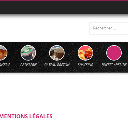
ISERIE
PATISSERIE
GÂTEAU BRETON
SNACKING
BUFFET APÉRITIF
MENTIONS LÉGALES